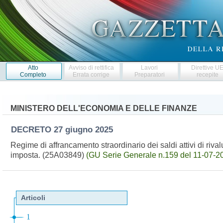
Atto
Avviso di rettifica
Lavori
Direttive U
Completo
Errata corrige
Preparatori
recepite
MINISTERO DELL'ECONOMIA E DELLE FINANZE
DECRETO
27 giugno 2025
Regime di affrancamento straordinario dei saldi attivi di rival
imposta. (25A03849)
(GU Serie Generale n.159 del 11-07-2