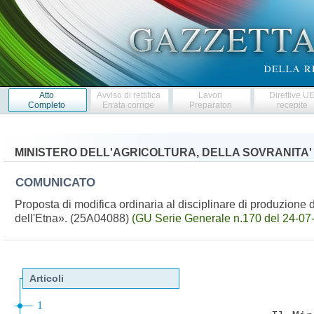
Atto
Avviso di rettifica
Lavori
Direttive U
Completo
Errata corrige
Preparatori
recepite
MINISTERO DELL'AGRICOLTURA, DELLA SOVRANITA'
COMUNICATO
Proposta di modifica ordinaria al disciplinare di produzione 
dell'Etna». (25A04088)
(GU Serie Generale n.170 del 24-07