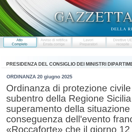
Atto
Avviso di rettifica
Lavori
Direttive U
Completo
Errata corrige
Preparatori
recepite
PRESIDENZA DEL CONSIGLIO DEI MINISTRI DIPARTI
ORDINANZA
20 giugno 2025
Ordinanza di protezione civile 
subentro della Regione Sicilia n
superamento della situazione di
conseguenza dell'evento fran
«Roccaforte» che il giorno 1