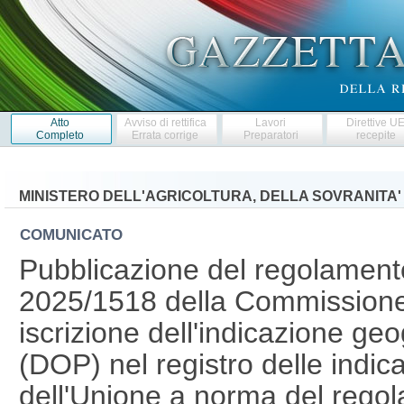
Atto
Avviso di rettifica
Lavori
Direttive U
Completo
Errata corrige
Preparatori
recepite
MINISTERO DELL'AGRICOLTURA, DELLA SOVRANITA'
COMUNICATO
Pubblicazione del regolament
2025/1518 della Commissione 
iscrizione dell'indicazione ge
(DOP) nel registro delle indic
dell'Unione a norma del rego