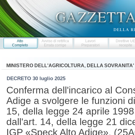
Atto
Avviso di rettifica
Lavori
Direttive U
Completo
Errata corrige
Preparatori
recepite
MINISTERO DELL'AGRICOLTURA, DELLA SOVRANITA'
DECRETO
30 luglio 2025
Conferma dell'incarico al Cons
Adige a svolgere le funzioni di
15, della legge 24 aprile 199
dall'art. 14, della legge 21 di
IGP «Speck Alto Adige». (25