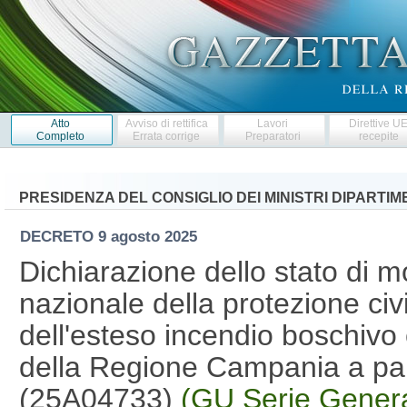
Atto
Avviso di rettifica
Lavori
Direttive U
Completo
Errata corrige
Preparatori
recepite
PRESIDENZA DEL CONSIGLIO DEI MINISTRI DIPARTI
DECRETO
9 agosto 2025
Dichiarazione dello stato di mo
nazionale della protezione ci
dell'esteso incendio boschivo c
della Regione Campania a par
(25A04733)
(GU Serie Genera