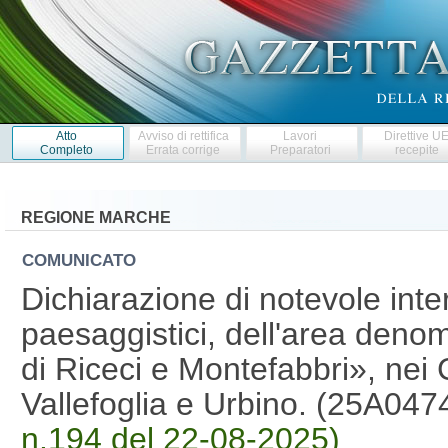
Atto
Avviso di rettifica
Lavori
Direttive U
Completo
Errata corrige
Preparatori
recepite
REGIONE MARCHE
COMUNICATO
Dichiarazione di notevole inter
paesaggistici, dell'area deno
di Riceci e Montefabbri», nei
Vallefoglia e Urbino. (25A04
n.194 del 22-08-2025)