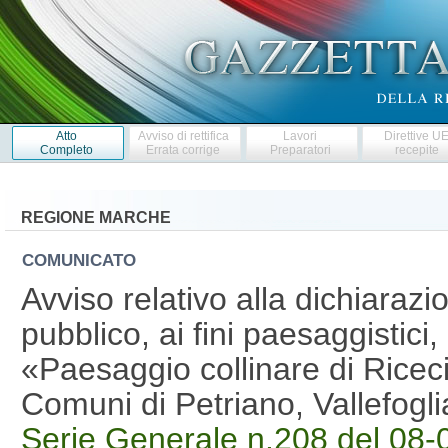
Atto
Avviso di rettifica
Lavori
Direttive U
Completo
Errata corrige
Preparatori
recepite
REGIONE MARCHE
COMUNICATO
Avviso relativo alla dichiarazi
pubblico, ai fini paesaggistici
«Paesaggio collinare di Ricec
Comuni di Petriano, Vallefogl
Serie Generale n.208 del 08-