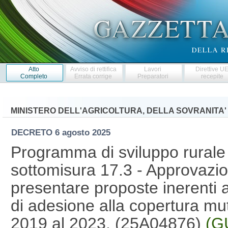
Atto
Avviso di rettifica
Lavori
Direttive U
Completo
Errata corrige
Preparatori
recepite
MINISTERO DELL'AGRICOLTURA, DELLA SOVRANITA'
DECRETO
6 agosto 2025
Programma di sviluppo rurale
sottomisura 17.3 - Approvazio
presentare proposte inerenti a
di adesione alla copertura mutu
2019 al 2023. (25A04876)
(G