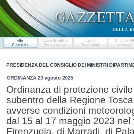
Atto
Avviso di rettifica
Lavori
Direttive U
Completo
Errata corrige
Preparatori
recepite
PRESIDENZA DEL CONSIGLIO DEI MINISTRI DIPARTI
ORDINANZA
29 agosto 2025
Ordinanza di protezione civile 
subentro della Regione Tosca
avverse condizioni meteorologic
dal 15 al 17 maggio 2023 nel t
Firenzuola, di Marradi, di Pal