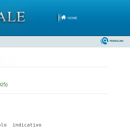
HOME
PERMALINK
025)