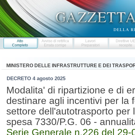
Atto
Avviso di rettifica
Lavori
Direttive U
Completo
Errata corrige
Preparatori
recepite
MINISTERO DELLE INFRASTRUTTURE E DEI TRASPOR
DECRETO
4 agosto 2025
Modalita' di ripartizione e di 
destinare agli incentivi per l
settore dell'autotrasporto per 
spesa 7330/P.G. 06 - annuali
Serie Generale n.226 del 29-