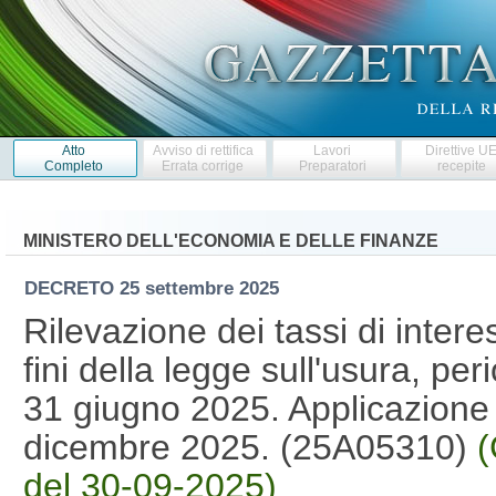
Atto
Avviso di rettifica
Lavori
Direttive U
Completo
Errata corrige
Preparatori
recepite
MINISTERO DELL'ECONOMIA E DELLE FINANZE
DECRETO
25 settembre 2025
Rilevazione dei tassi di interes
fini della legge sull'usura, per
31 giugno 2025. Applicazione 
dicembre 2025. (25A05310)
(
del 30-09-2025)