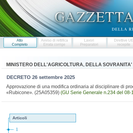
Atto
Avviso di rettifica
Lavori
Direttive U
Completo
Errata corrige
Preparatori
recepite
MINISTERO DELL'AGRICOLTURA, DELLA SOVRANITA'
DECRETO
26 settembre 2025
Approvazione di una modifica ordinaria al disciplinare di pro
«Rubicone». (25A05359)
(GU Serie Generale n.234 del 08-