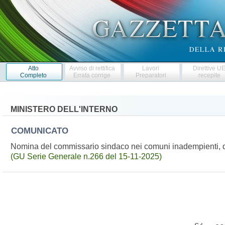
Atto
Avviso di rettifica
Lavori
Direttive U
Completo
Errata corrige
Preparatori
recepite
MINISTERO DELL'INTERNO
COMUNICATO
Nomina del commissario sindaco nei comuni inadempienti, di 
(GU Serie Generale n.266 del 15-11-2025)