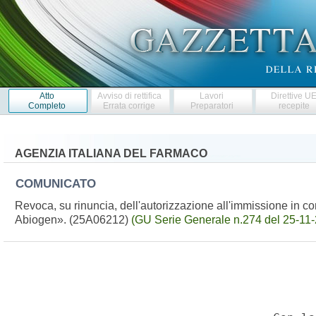
Atto
Avviso di rettifica
Lavori
Direttive U
Completo
Errata corrige
Preparatori
recepite
AGENZIA ITALIANA DEL FARMACO
COMUNICATO
Revoca, su rinuncia, dell'autorizzazione all'immissione in
Abiogen». (25A06212)
(GU Serie Generale n.274 del 25-11