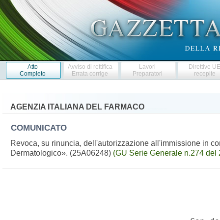
Atto
Avviso di rettifica
Lavori
Direttive U
Completo
Errata corrige
Preparatori
recepite
AGENZIA ITALIANA DEL FARMACO
COMUNICATO
Revoca, su rinuncia, dell'autorizzazione all'immissione in
Dermatologico». (25A06248)
(GU Serie Generale n.274 del 