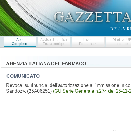
Atto
Avviso di rettifica
Lavori
Direttive U
Completo
Errata corrige
Preparatori
recepite
AGENZIA ITALIANA DEL FARMACO
COMUNICATO
Revoca, su rinuncia, dell'autorizzazione all'immissione in
Sandoz». (25A06251)
(GU Serie Generale n.274 del 25-11-