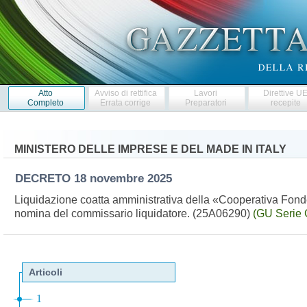
Atto
Avviso di rettifica
Lavori
Direttive U
Completo
Errata corrige
Preparatori
recepite
MINISTERO DELLE IMPRESE E DEL MADE IN ITALY
DECRETO
18 novembre 2025
Liquidazione coatta amministrativa della «Cooperativa Fonde
nomina del commissario liquidatore. (25A06290)
(GU Serie 