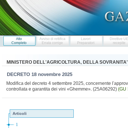
Atto
Avviso di rettifica
Lavori
Direttive U
Completo
Errata corrige
Preparatori
recepite
MINISTERO DELL'AGRICOLTURA, DELLA SOVRANITA
DECRETO
18 novembre 2025
Modifica del decreto 4 settembre 2025, concernente l'approv
controllata e garantita dei vini «Ghemme». (25A06292)
(GU 