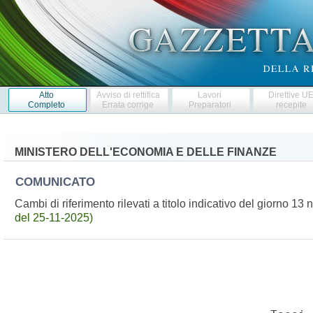
Atto
Avviso di rettifica
Lavori
Direttive U
Completo
Errata corrige
Preparatori
recepite
MINISTERO DELL'ECONOMIA E DELLE FINANZE
COMUNICATO
Cambi di riferimento rilevati a titolo indicativo del giorno
del 25-11-2025)