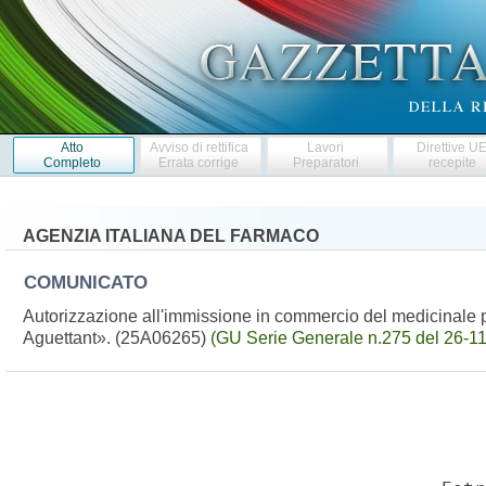
Atto
Avviso di rettifica
Lavori
Direttive U
Completo
Errata corrige
Preparatori
recepite
AGENZIA ITALIANA DEL FARMACO
COMUNICATO
Autorizzazione all'immissione in commercio del medicinale
Aguettant». (25A06265)
(GU Serie Generale n.275 del 26-1