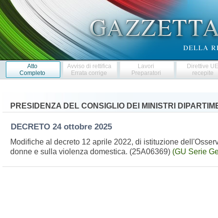
Atto
Avviso di rettifica
Lavori
Direttive U
Completo
Errata corrige
Preparatori
recepite
PRESIDENZA DEL CONSIGLIO DEI MINISTRI DIPARTIM
DECRETO
24 ottobre 2025
Modifiche al decreto 12 aprile 2022, di istituzione dell'Osser
donne e sulla violenza domestica. (25A06369)
(GU Serie Ge