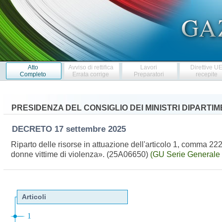
Atto
Avviso di rettifica
Lavori
Direttive U
Completo
Errata corrige
Preparatori
recepite
PRESIDENZA DEL CONSIGLIO DEI MINISTRI DIPARTI
DECRETO
17 settembre 2025
Riparto delle risorse in attuazione dell'articolo 1, comma 222
donne vittime di violenza». (25A06650)
(GU Serie Generale 