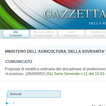
Atto
Avviso di rettifica
Lavori
Direttive U
Completo
Errata corrige
Preparatori
recepite
MINISTERO DELL'AGRICOLTURA, DELLA SOVRANITA'
COMUNICATO
Proposta di modifica ordinaria del disciplinare di produzione
«Lessona». (26A00052)
(GU Serie Generale n.11 del 15-01