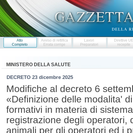
Atto
Avviso di rettifica
Lavori
Direttive U
Completo
Errata corrige
Preparatori
recepite
MINISTERO DELLA SALUTE
DECRETO
23 dicembre 2025
Modifiche al decreto 6 sette
«Definizione delle modalita' 
formativi in materia di sistema
registrazione degli operatori, d
animali per gli operatori ed i p