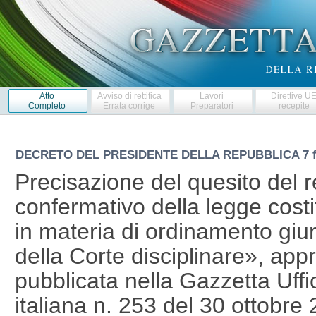
Atto
Avviso di rettifica
Lavori
Direttive U
Completo
Errata corrige
Preparatori
recepite
DECRETO DEL PRESIDENTE DELLA REPUBBLICA
7 
Precisazione del quesito del
confermativo della legge cost
in materia di ordinamento giuri
della Corte disciplinare», ap
pubblicata nella Gazzetta Uffi
italiana n. 253 del 30 ottobr