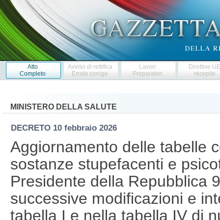
Atto
Avviso di rettifica
Lavori
Direttive U
Completo
Errata corrige
Preparatori
recepite
MINISTERO DELLA SALUTE
DECRETO
10 febbraio 2026
Aggiornamento delle tabelle co
sostanze stupefacenti e psicot
Presidente della Repubblica 9
successive modificazioni e int
tabella I e nella tabella IV di