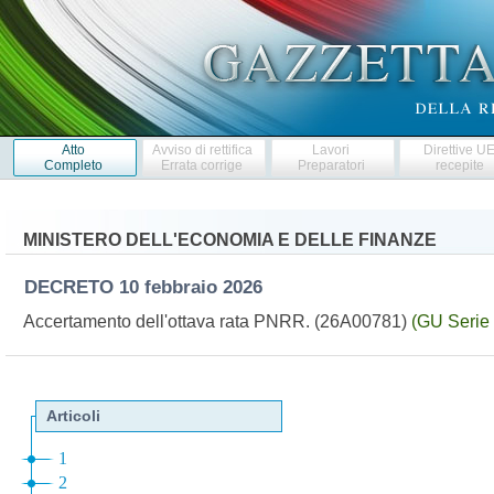
Atto
Avviso di rettifica
Lavori
Direttive U
Completo
Errata corrige
Preparatori
recepite
MINISTERO DELL'ECONOMIA E DELLE FINANZE
DECRETO
10 febbraio 2026
Accertamento dell'ottava rata PNRR. (26A00781)
(GU Serie 