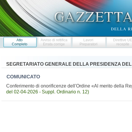
Atto
Avviso di rettifica
Lavori
Direttive U
Completo
Errata corrige
Preparatori
recepite
SEGRETARIATO GENERALE DELLA PRESIDENZA DEL
COMUNICATO
Conferimento di onorificenze dell'Ordine «Al merito della R
del 02-04-2026 - Suppl. Ordinario n. 12)