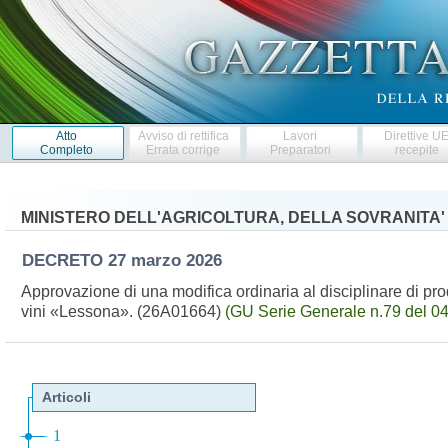
Atto
Avviso di rettifica
Lavori
Direttive U
Completo
Errata corrige
Preparatori
recepite
MINISTERO DELL'AGRICOLTURA, DELLA SOVRANITA'
DECRETO
27 marzo 2026
Approvazione di una modifica ordinaria al disciplinare di pr
vini «Lessona». (26A01664)
(GU Serie Generale n.79 del 0