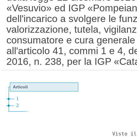
«Vesuvio» ed IGP «Pompeiano
dell'incarico a svolgere le fun
valorizzazione, tutela, vigilan
consumatore e cura generale de
all'articolo 41, commi 1 e 4, 
2016, n. 238, per la IGP «Ca
Somma». (26A01704)
(GU Se
04-2026)