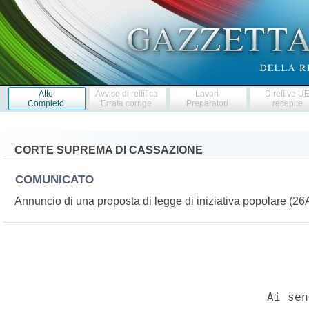
Atto
Avviso di rettifica
Lavori
Direttive U
Completo
Errata corrige
Preparatori
recepite
CORTE SUPREMA DI CASSAZIONE
COMUNICATO
Annuncio di una proposta di legge di iniziativa popolare (