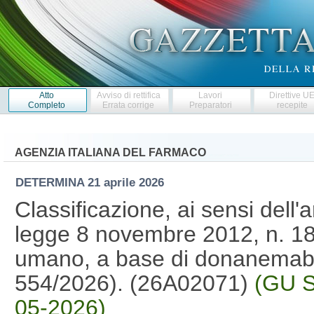
Atto
Avviso di rettifica
Lavori
Direttive U
Completo
Errata corrige
Preparatori
recepite
AGENZIA ITALIANA DEL FARMACO
DETERMINA
21 aprile 2026
Classificazione, ai sensi dell'
legge 8 novembre 2012, n. 18
umano, a base di donanemab,
554/2026). (26A02071)
(GU S
05-2026)