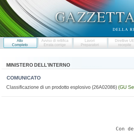
Atto
Avviso di rettifica
Lavori
Direttive U
Completo
Errata corrige
Preparatori
recepite
MINISTERO DELL'INTERNO
COMUNICATO
Classificazione di un prodotto esplosivo (26A02086)
(GU Ser