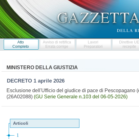
Atto
Avviso di rettifica
Lavori
Direttive U
Completo
Errata corrige
Preparatori
recepite
MINISTERO DELLA GIUSTIZIA
DECRETO
1 aprile 2026
Esclusione dell'Ufficio del giudice di pace di Pescopagano (
(26A02088)
(GU Serie Generale n.103 del 06-05-2026)