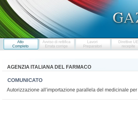
Atto
Avviso di rettifica
Lavori
Direttive U
Completo
Errata corrige
Preparatori
recepite
AGENZIA ITALIANA DEL FARMACO
COMUNICATO
Autorizzazione all'importazione parallela del medicinale 