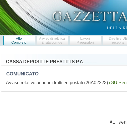
Atto
Avviso di rettifica
Lavori
Direttive U
Completo
Errata corrige
Preparatori
recepite
CASSA DEPOSITI E PRESTITI S.P.A.
COMUNICATO
Avviso relativo ai buoni fruttiferi postali (26A02223)
(GU Seri