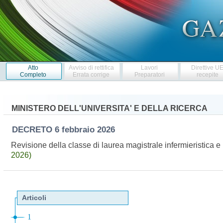
Atto
Avviso di rettifica
Lavori
Direttive U
Completo
Errata corrige
Preparatori
recepite
MINISTERO DELL'UNIVERSITA' E DELLA RICERCA
DECRETO
6 febbraio 2026
Revisione della classe di laurea magistrale infermieristica e i
2026)