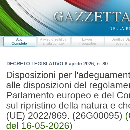
Atto
Avviso di rettifica
Lavori
Direttive U
Completo
Errata corrige
Preparatori
recepite
DECRETO LEGISLATIVO
8 aprile 2026, n. 80
Disposizioni per l'adeguament
alle disposizioni del regolam
Parlamento europeo e del Con
sul ripristino della natura e c
(UE) 2022/869. (26G00095)
(
del 16-05-2026)