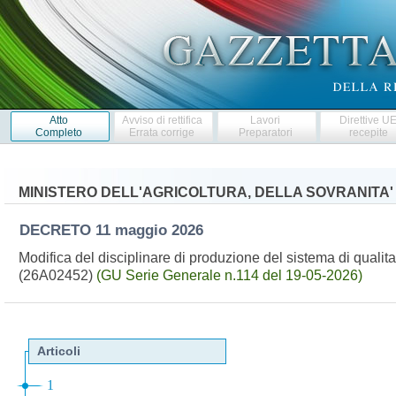
Atto
Avviso di rettifica
Lavori
Direttive U
Completo
Errata corrige
Preparatori
recepite
MINISTERO DELL'AGRICOLTURA, DELLA SOVRANITA'
DECRETO
11 maggio 2026
Modifica del disciplinare di produzione del sistema di quali
(26A02452)
(GU Serie Generale n.114 del 19-05-2026)