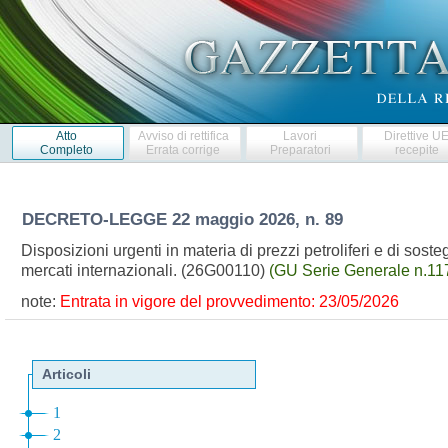
Atto
Avviso di rettifica
Lavori
Direttive U
Completo
Errata corrige
Preparatori
recepite
DECRETO-LEGGE
22 maggio 2026, n. 89
Disposizioni urgenti in materia di prezzi petroliferi e di sosteg
mercati internazionali. (26G00110)
(GU Serie Generale n.11
note:
Entrata in vigore del provvedimento: 23/05/2026