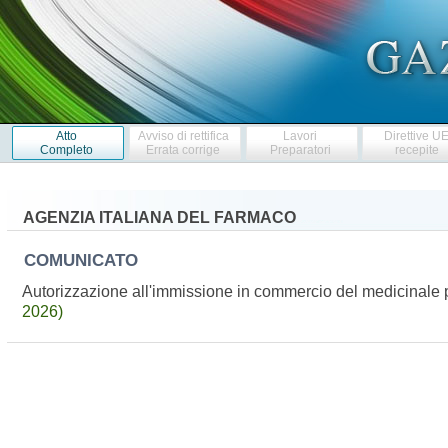
Atto
Avviso di rettifica
Lavori
Direttive U
Completo
Errata corrige
Preparatori
recepite
AGENZIA ITALIANA DEL FARMACO
COMUNICATO
Autorizzazione all'immissione in commercio del medicinale
2026)