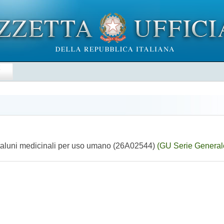
E
i taluni medicinali per uso umano (26A02544)
(GU Serie General