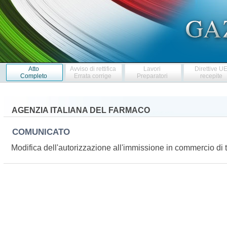
Atto
Avviso di rettifica
Lavori
Direttive U
Completo
Errata corrige
Preparatori
recepite
AGENZIA ITALIANA DEL FARMACO
COMUNICATO
Modifica dell'autorizzazione all'immissione in commercio d