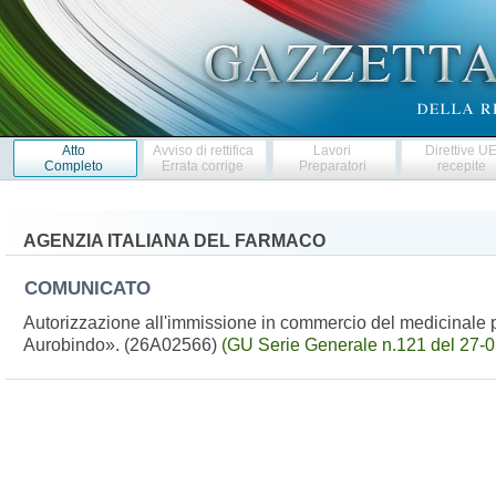
Atto
Avviso di rettifica
Lavori
Direttive U
Completo
Errata corrige
Preparatori
recepite
AGENZIA ITALIANA DEL FARMACO
COMUNICATO
Autorizzazione all'immissione in commercio del medicinale 
Aurobindo». (26A02566)
(GU Serie Generale n.121 del 27-