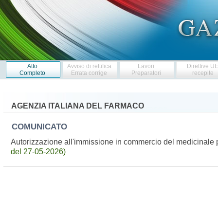
Atto
Avviso di rettifica
Lavori
Direttive U
Completo
Errata corrige
Preparatori
recepite
AGENZIA ITALIANA DEL FARMACO
COMUNICATO
Autorizzazione all'immissione in commercio del medicinale 
del 27-05-2026)