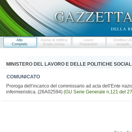
Atto
Avviso di rettifica
Lavori
Direttive U
Completo
Errata corrige
Preparatori
recepite
MINISTERO DEL LAVORO E DELLE POLITICHE SOCIAL
COMUNICATO
Proroga dell'incarico del commissario ad acta dell'Ente nazi
infermieristica. (26A02594)
(GU Serie Generale n.121 del 2