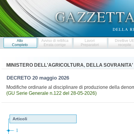
Atto
Avviso di rettifica
Lavori
Direttive U
Completo
Errata corrige
Preparatori
recepite
MINISTERO DELL'AGRICOLTURA, DELLA SOVRANITA'
DECRETO
20 maggio 2026
Modifiche ordinarie al disciplinare di produzione della deno
(GU Serie Generale n.122 del 28-05-2026)