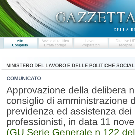
Atto
Avviso di rettifica
Lavori
Direttive U
Completo
Errata corrige
Preparatori
recepite
MINISTERO DEL LAVORO E DELLE POLITICHE SOCIAL
COMUNICATO
Approvazione della delibera n
consiglio di amministrazione d
previdenza ed assistenza dei 
professionisti, in data 11 n
(GU Serie Generale n.122 de