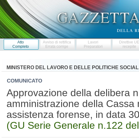
Atto
Avviso di rettifica
Lavori
Direttive U
Completo
Errata corrige
Preparatori
recepite
MINISTERO DEL LAVORO E DELLE POLITICHE SOCIAL
COMUNICATO
Approvazione della delibera n.
amministrazione della Cassa 
assistenza forense, in data 
(GU Serie Generale n.122 de